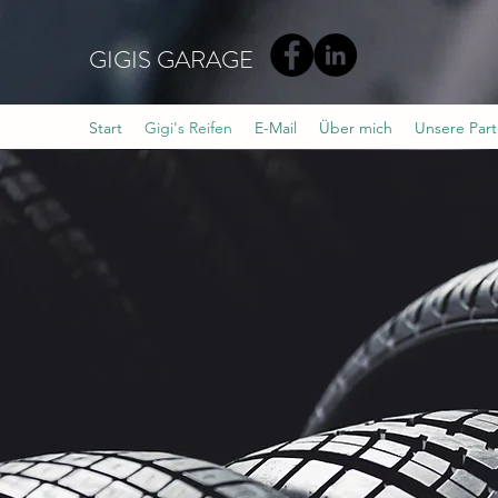
GIGIS GARAGE
Start
Gigi's Reifen
E-Mail
Über mich
Unsere Part